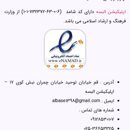
اپلیکیشن البسه
دارای کد شامد (6-0-63-732372-1-1) از وزارت
فرهنگ و ارشاد اسلامی می باشد.
آدرس : قم خیابان توحید خیابان چمران نبش کوی ۱۷ –
اپلیکیشن البسه
ایمیل : albase1398@gmail.com
شماره های تماس :
09128530107
025-36653325