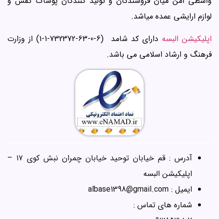
واسطی امن میان فروشندگان و تولید کنندگان پوشاک کفش و
لوازم ارایشی عمده میاشد.
اپلیکیشن البسه
دارای کد شامد (6-0-63-732372-1-1) از وزارت
فرهنگ و ارشاد اسلامی می باشد.
آدرس : قم خیابان توحید خیابان چمران نبش کوی ۱۷ –
اپلیکیشن البسه
ایمیل : albase1398@gmail.com
شماره های تماس :