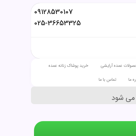
09128530107
025-36653325
صولات عمده آرایشی
خرید پوشاک زنانه عمده
ره ما
تماس با ما
می شود