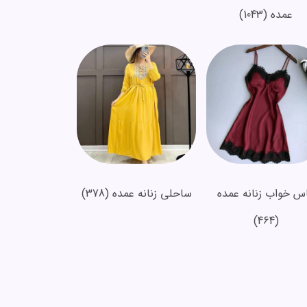
عمده
(1043)
اس خواب زنانه عمده
ساحلی زنانه عمده
(378)
(464)