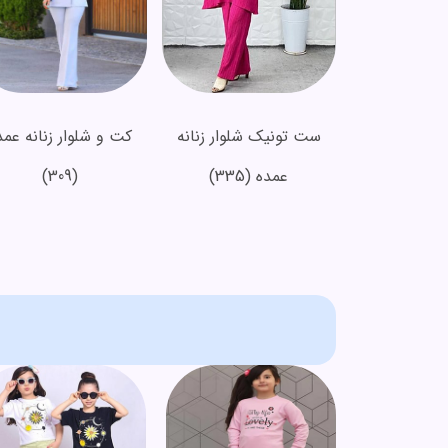
ست تونیک شلوار زنانه
کت و شلوار زنانه عمد
عمده
(335)
(309)