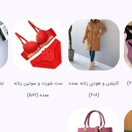
کاپشن و هودی زنانه عمده
ست شورت و سوتین زنانه
لب
(608)
عمده
(582)