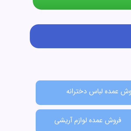
وش عمده لباس دخترانه​
فروش عمده لوازم آریشی