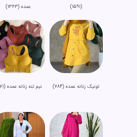
(1591)
عمده
(1363)
تونیک زنانه عمده
(784)
نیم تنه زنانه عمده
(671)