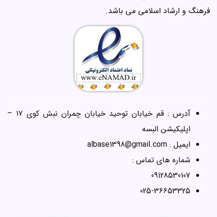
فرهنگ و ارشاد اسلامی می باشد.
آدرس : قم خیابان توحید خیابان چمران نبش کوی ۱۷ –
اپلیکیشن البسه
ایمیل : albase1398@gmail.com
شماره های تماس :
09128530107
025-36653325