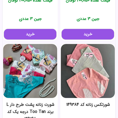
قیمت عمده
200,850
تومان
قیمت عمده
200,850
تومان
جین 3 عددی
جین 3 عددی
خرید
خرید
شورتکس زنانه کد 149384
شورت زنانه پشت طرح دار L
برند Too Tan درجه یک کد