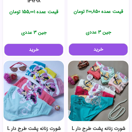
149298
قیمت عمده
200,850
تومان
قیمت عمده
155,001
تومان
جین 3 عددی
جین 3 عددی
خرید
خرید
شورت زنانه پشت طرح دار L
شورت زنانه پشت طرح دار L