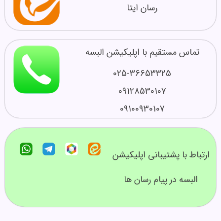
رسان ایتا
تماس مستقیم با اپلیکیشن البسه
025-36653325
09128530107
09100930107
ارتباط با پشتیبانی اپلیکیشن
البسه در پیام رسان ها