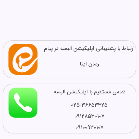
ارتباط با پشتیبانی اپلیکیشن البسه در پیام
رسان ایتا
تماس مستقیم با اپلیکیشن البسه
025-36653325
09128530107
09100930107