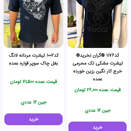
کد۱۱۷۶ ⛔گران نخرید⛔
کد۱۰۰۲ تیشرت مردانه لانگ
تیشرت مشکی تک محرمی
بغل چاک سوپر قواره عمده
خرج کار نگین رزین خورده
عمده
قیمت عمده
71,500
تومان
قیمت عمده
26,000
تومان
جین 12 عددی
جین 12 عددی
خرید
خرید