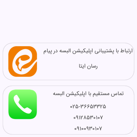
ارتباط با پشتیبانی اپلیکیشن البسه در پیام
رسان ایتا
تماس مستقیم با اپلیکیشن البسه
025-36653325
09128530107
09100930107