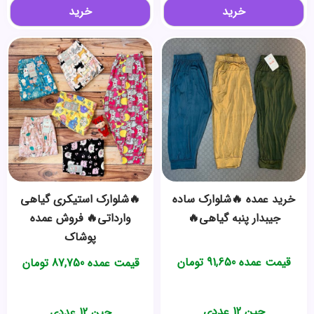
خرید
خرید
خرید عمده 🔥شلوارک ساده
🔥شلوارک استیکری گیاهی
جیبدار پنبه گیاهی🔥
وارداتی🔥 فروش عمده
پوشاک
قیمت عمده
91,650
تومان
قیمت عمده
87,750
تومان
جین 12 عددی
جین 12 عددی