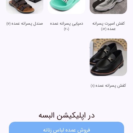
کفش اسپرت پسرانه
دمپایی پسرانه عمده
صندل پسرانه عمده
(16)
عمده
(20)
(82)
کفش پسرانه عمده
(8)
در اپلیکیشن البسه
فروش عمده لباس زنانه​