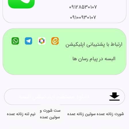
09128530107
09100930107
ارتباط با پشتیبانی اپلیکیشن
البسه در پیام رسان ها
دانلود مستقیم اپلیکیشن البسه
ست شورت و
شورت زنانه عمده
سوتین زنانه عمده
نیم تنه زنانه عمده
سوتین عمده