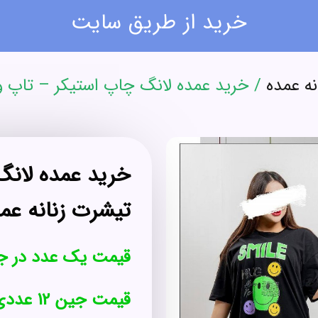
خرید از طریق سایت
نه عمده
/ خرید عمده لانگ چاپ استیکر – تاپ و 
خرید عمده لانگ
تیشرت زنانه عم
قیمت یک عدد در ج
قیمت جین 12 عددی : 3,090,000 تومان