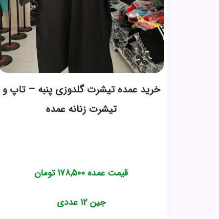
خرید عمده تیشرت گلدوزی پنبه – تاپ و
تیشرت زنانه عمده
قیمت عمده
178,500
تومان
جین 12 عددی