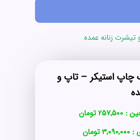
تیشرت زنانه عمده
 چاپ استیکر – تاپ و
ده
ین :
257,500
تومان