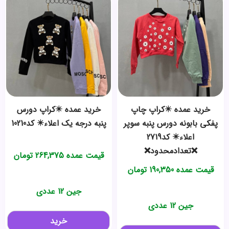
خرید عمده ✴️کراپ چاپ
خرید عمده ✴️کراپ دورس
پفکی بابونه دورس پنبه سوپر
پنبه درجه یک اعلاء✴️ کد10210
اعلاء✴️ کد2719
❌تعدادمحدود❌
قیمت عمده
264,375
تومان
قیمت عمده
190,350
تومان
جین 12 عددی
جین 12 عددی
خرید