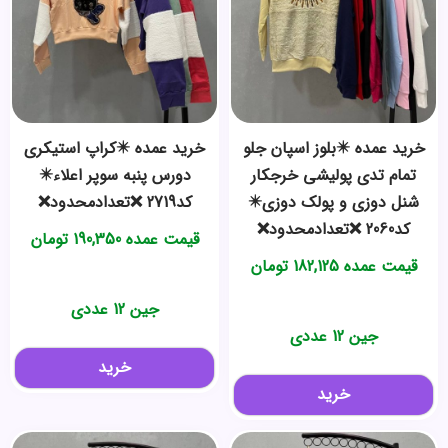
خرید عمده ✴️بلوز اسپان جلو
خرید عمده ✴️کراپ استیکری
تمام تدی پولیشی خرجکار
دورس پنبه سوپر اعلاء✴️
شنل دوزی و پولک دوزی✴️
کد2719 ❌تعدادمحدود❌
کد2060 ❌تعدادمحدود❌
قیمت عمده
190,350
تومان
قیمت عمده
182,125
تومان
جین 12 عددی
جین 12 عددی
خرید
خرید