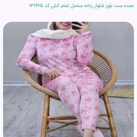
عمده ست بلوز شلوار زنانه مخمل تمام کش کد 131625