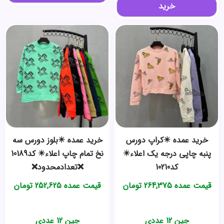
خرید
خرید عمده ✴️کراپ دورس
خرید عمده ✴️بلوز دورس سه
پنبه چاپی درجه یک اعلاء✴️
نخ تمام چاپ اعلاء✴️ کد10189
کد10210
❌تعدادمحدود❌
قیمت عمده
264,375
تومان
قیمت عمده
252,625
تومان
جین 12 عددی
جین 12 عددی