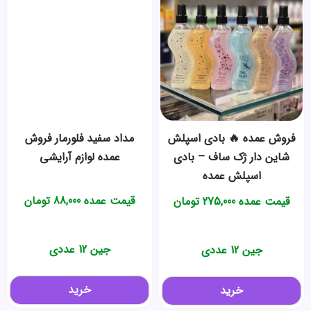
فروش عمده 🔥 بادی اسپلش
مداد سفید فلورمار فروش
شاین دار ژک ساف – بادی
عمده لوازم آرایشی
اسپلش عمده
قیمت عمده
88,000
تومان
قیمت عمده
275,000
تومان
جین 12 عددی
جین 12 عددی
خرید
خرید