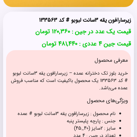
زیرسارافون یقه 3سانت لبوبو # کد 133563
قیمت یک عدد در جین :
120,360
تومان
قیمت جین 4 عددی : 481,440 تومان
معرفی محصول
خرید بلوز تک دخترانه عمده – زیرسارافون یقه 3سانت لبوبو
# کد 133563 یک محصول باکیفیت است که مناسب فروش
عمده می‌باشد.
ویژگی‌های محصول
نام محصول : زیرسارافون یقه 3سانت لبوبو # عمده
جنس : پارچه‌ پلیستر پنبه
سایز : 2سایز (40_45)
تعداد در جین : 4 عدد