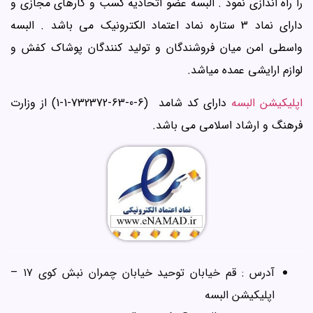
را راه اندازی نمود . البسه عضو اتحادیه کسب و کارهای مجازی و
دارای نماد 3 ستاره نماد اعتماد الکترونیک می باشد . البسه
واسطی امن میان فروشندگان و تولید کنندگان پوشاک کفش و
لوازم ارایشی عمده میاشد.
اپلیکیشن البسه
دارای کد شامد (6-0-63-732372-1-1) از وزارت
فرهنگ و ارشاد اسلامی می باشد.
آدرس : قم خیابان توحید خیابان چمران نبش کوی ۱۷ –
اپلیکیشن البسه