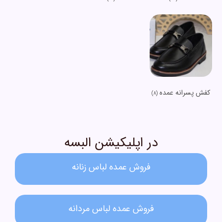
کفش پسرانه عمده
(8)
در اپلیکیشن البسه
فروش عمده لباس زنانه​
فروش عمده لباس مردانه​