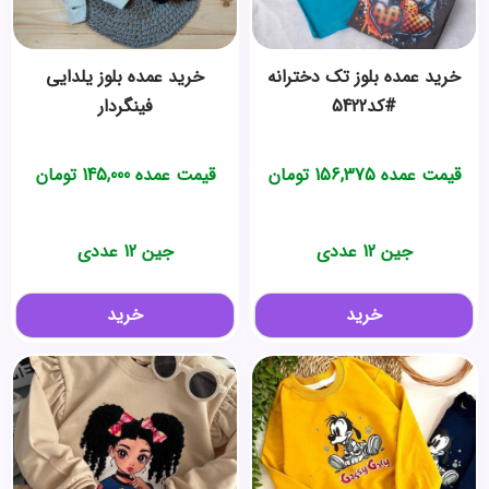
خرید عمده بلوز تک دخترانه
خرید عمده بلوز یلدایی
#کد5422
فینگردار
قیمت عمده
156,375
تومان
قیمت عمده
145,000
تومان
جین 12 عددی
جین 12 عددی
خرید
خرید