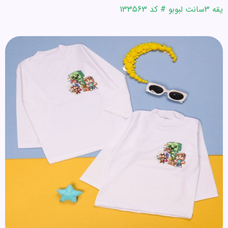
یقه 3سانت لبوبو # کد 133563