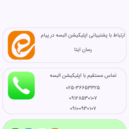
ارتباط با پشتیبانی اپلیکیشن البسه در پیام
رسان ایتا
تماس مستقیم با اپلیکیشن البسه
025-36653325
09128530107
09100930107