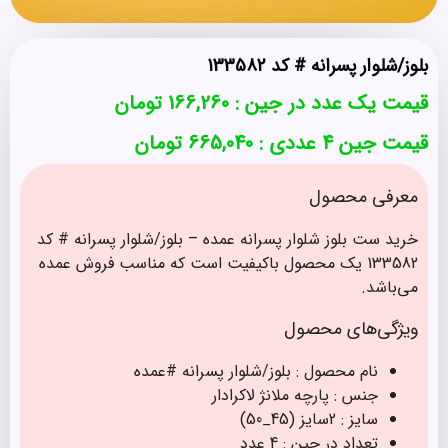
بلوز/شلوار پسرانه # کد 133582
قیمت یک عدد در جین :
166,260
تومان
قیمت جین 4 عددی : 665,040 تومان
معرفی محصول
خرید ست بلوز شلوار پسرانه عمده – بلوز/شلوار پسرانه # کد
133582 یک محصول باکیفیت است که مناسب فروش عمده
می‌باشد.
ویژگی‌های محصول
نام محصول : بلوز/شلوار پسرانه #عمده
جنس : پارچه‌ ملانژ لاکرادار
سایز : 2سایز (45_50)
تعداد در جین : 4 عدد