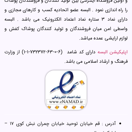
و اولین فروشگاه اینترنتی بین تولید کنندگان و فروشندگان پوشاک
را راه اندازی نمود . البسه عضو اتحادیه کسب و کارهای مجازی و
دارای نماد 3 ستاره نماد اعتماد الکترونیک می باشد . البسه
واسطی امن میان فروشندگان و تولید کنندگان پوشاک کفش و
لوازم ارایشی عمده میاشد.
اپلیکیشن البسه
دارای کد شامد (6-0-63-732372-1-1) از وزارت
فرهنگ و ارشاد اسلامی می باشد.
آدرس : قم خیابان توحید خیابان چمران نبش کوی ۱۷ –