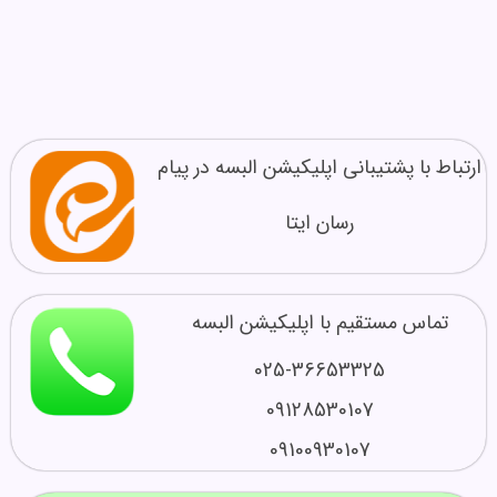
ارتباط با پشتیبانی اپلیکیشن البسه در پیام
رسان ایتا
تماس مستقیم با اپلیکیشن البسه
025-36653325
09128530107
09100930107