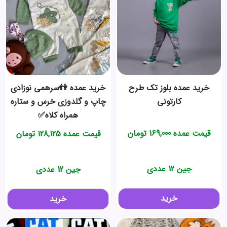
خرید عمده بلوز تک طرح
خرید عمده 👫سرهمی نوزادی
کارتونی
چاپ و گلدوزی خرس و ستاره
همراه کلاه✅
قیمت عمده
169,000
تومان
قیمت عمده
128,125
تومان
جین 12 عددی
جین 12 عددی
خرید
خرید