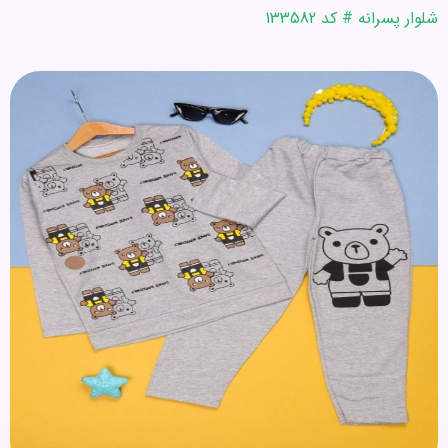
شلوار پسرانه # کد 133582