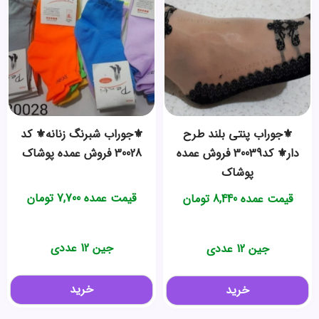
⚜️جوراب پنتی بلند طرح
⚜️جوراب شبرنگ زنانه⚜️ کد
دار⚜️ کد30039 فروش عمده
30028 فروش عمده پوشاک
پوشاک
قیمت عمده
7,700
تومان
قیمت عمده
8,440
تومان
جین 12 عددی
جین 12 عددی
خرید
خرید