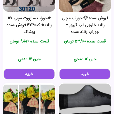
فروش عمده 💥 جوراب مچی
⚜️جوراب ساپورت مچی 120
زنانه خارجی لب گیپور –
زنانه⚜️ کد30120 فروش عمده
جوراب زنانه عمده
پوشاک
قیمت عمده
53,900
تومان
قیمت عمده
9,520
تومان
جین 12 عددی
جین 12 عددی
خرید
خرید