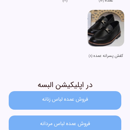
عمده
(20)
(82)
کفش پسرانه عمده
(8)
در اپلیکیشن البسه
فروش عمده لباس زنانه​
فروش عمده لباس مردانه​