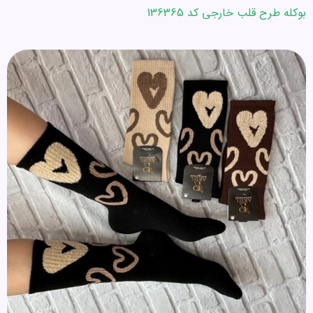
بوکله طرح قلب خارجی کد 136365