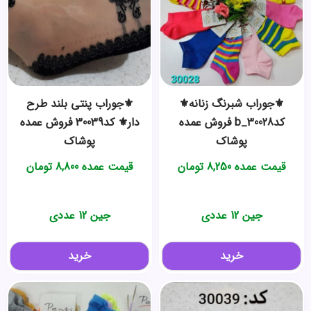
⚜️جوراب شبرنگ زنانه⚜️
⚜️جوراب پنتی بلند طرح
کدb_30028 فروش عمده
دار⚜️ کد30039 فروش عمده
پوشاک
پوشاک
قیمت عمده
8,250
تومان
قیمت عمده
8,800
تومان
جین 12 عددی
جین 12 عددی
خرید
خرید