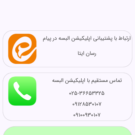
ارتباط با پشتیبانی اپلیکیشن البسه در پیام
رسان ایتا
تماس مستقیم با اپلیکیشن البسه
025-36653325
09128530107
09100930107