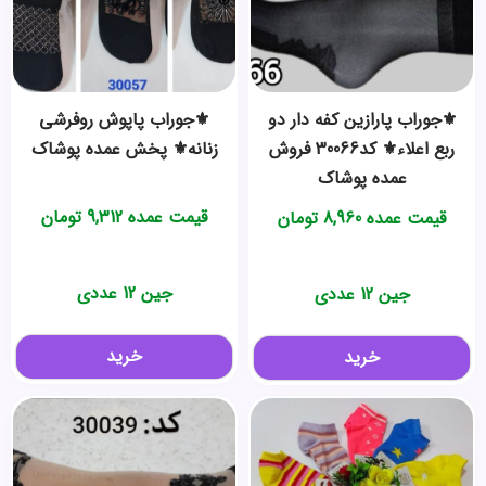
⚜️جوراب پارازین کفه دار دو
⚜️جوراب پاپوش روفرشی
ربع اعلاء⚜️ کد30066 فروش
زنانه⚜️ پخش عمده پوشاک
عمده پوشاک
قیمت عمده
9,312
تومان
قیمت عمده
8,960
تومان
جین 12 عددی
جین 12 عددی
خرید
خرید