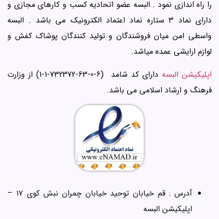
را راه اندازی نمود . البسه عضو اتحادیه کسب و کارهای مجازی و
دارای نماد 3 ستاره نماد اعتماد الکترونیک می باشد . البسه
واسطی امن میان فروشندگان و تولید کنندگان پوشاک کفش و
لوازم ارایشی عمده میاشد.
اپلیکیشن البسه
دارای کد شامد (6-0-63-732372-1-1) از وزارت
فرهنگ و ارشاد اسلامی می باشد.
آدرس : قم خیابان توحید خیابان چمران نبش کوی ۱۷ –
اپلیکیشن البسه