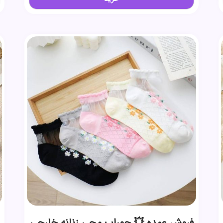
فروش عمده 💥 جوراب مچی زنانه خارجی