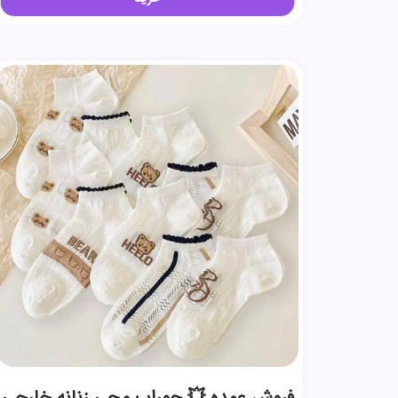
فروش عمده 💥 جوراب مچی زنانه خارجی