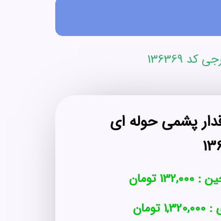
د 136369
قدار پشمی حوله ای
ین :
132,000
تومان