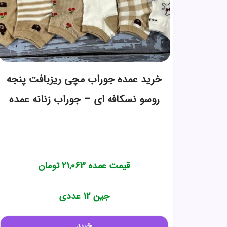
خرید عمده جوراب مچی ریزبافت پنجه
روسو نسکافه ای – جوراب زنانه عمده
قیمت عمده
21,063
تومان
جین 12 عددی
خرید