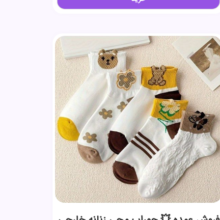
فروش عمده 💥 جوراب مچی زنانه خارجی