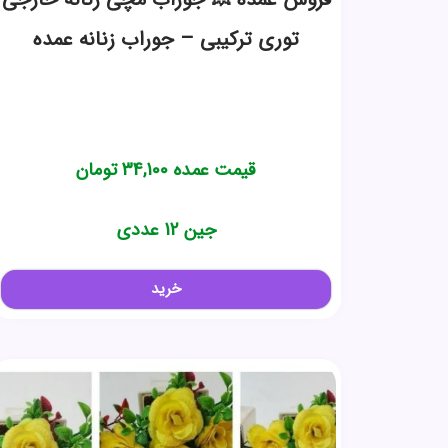
توری ترکیبی – جوراب زنانه عمده
قیمت عمده
34,100
تومان
جین 12 عددی
خرید