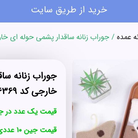
خرید از طریق سایت
ه عمده
/ جوراب زنانه ساقدار پشمی حوله ای خارجی ک
جوراب زنانه سا
خارجی کد 136369
قیمت یک عدد در ج
قیمت جین 10 عددی : 1,320,000 تومان