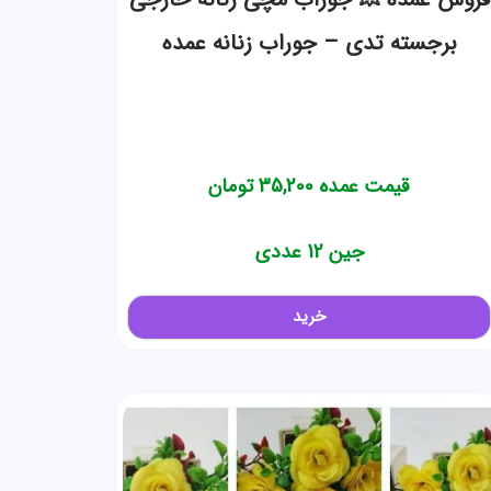
برجسته تدی – جوراب زنانه عمده
قیمت عمده
35,200
تومان
جین 12 عددی
خرید