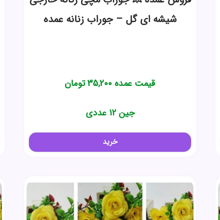
شیشه ای گل – جوراب زنانه عمده
قیمت عمده
35,200
تومان
جین 12 عددی
خرید