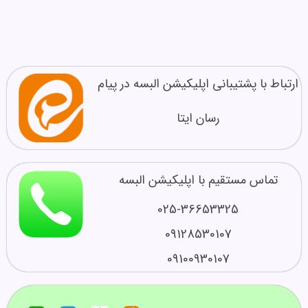
ارتباط با پشتیبانی اپلیکیشن البسه در پیام
رسان ایتا
تماس مستقیم با اپلیکیشن البسه
025-36653325
09128530107
09100930107