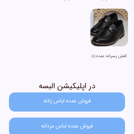
کفش پسرانه عمده
(8)
در اپلیکیشن البسه
فروش عمده لباس زنانه​
فروش عمده لباس مردانه​