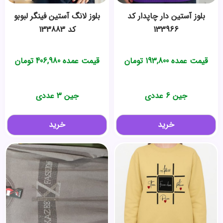
بلوز آستین دار چاپدار کد
بلوز لانگ آستین فینگر لبوبو
133966
کد 133883
قیمت عمده
193,800
تومان
قیمت عمده
406,980
تومان
جین 6 عددی
جین 3 عددی
خرید
خرید