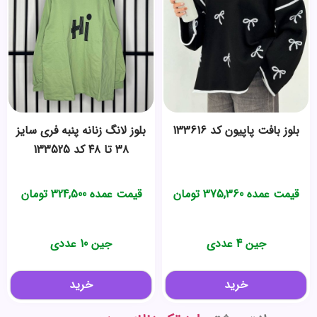
بلوز بافت پاپیون کد 133616
بلوز لانگ زنانه پنبه فری سایز
۳۸ تا ۴۸ کد 133525
قیمت عمده
375,360
تومان
قیمت عمده
324,500
تومان
جین 4 عددی
جین 10 عددی
خرید
خرید