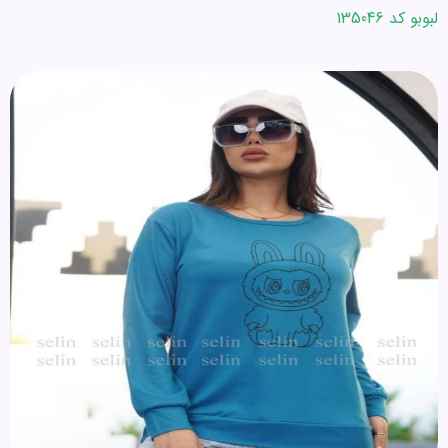
لبوبو کد 135046