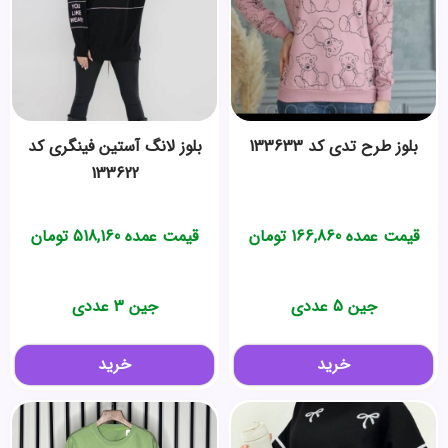
بلوز طرح تدی کد 133633
بلوز لانگ آستین فینگری کد
133622
قیمت عمده
166,860
تومان
قیمت عمده
518,160
تومان
جین 5 عددی
جین 3 عددی
خرید
خرید