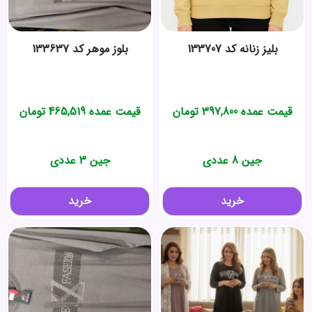
بلیز زنانه کد 133707
بلوز موهر کد 133637
قیمت عمده
397,800
تومان
قیمت عمده
465,519
تومان
جین 8 عددی
جین 3 عددی
خرید
خرید