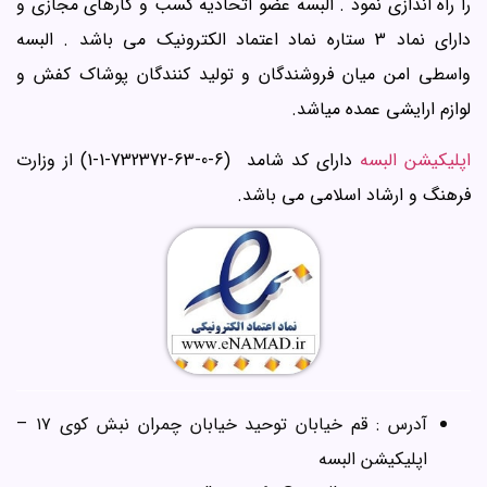
را راه اندازی نمود . البسه عضو اتحادیه کسب و کارهای مجازی و
دارای نماد 3 ستاره نماد اعتماد الکترونیک می باشد . البسه
واسطی امن میان فروشندگان و تولید کنندگان پوشاک کفش و
لوازم ارایشی عمده میاشد.
اپلیکیشن البسه
دارای کد شامد (6-0-63-732372-1-1) از وزارت
فرهنگ و ارشاد اسلامی می باشد.
آدرس : قم خیابان توحید خیابان چمران نبش کوی ۱۷ –
اپلیکیشن البسه