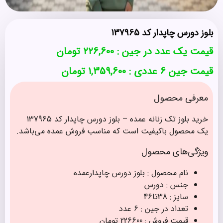
بلوز دورس چاپدار کد 137965
قیمت یک عدد در جین :
226,600
تومان
قیمت جین 6 عددی : 1,359,600 تومان
معرفی محصول
خرید بلوز تک زنانه عمده – بلوز دورس چاپدار کد 137965
یک محصول باکیفیت است که مناسب فروش عمده می‌باشد.
ویژگی‌های محصول
نام محصول : بلوز دورس چاپدارعمده
جنس : دورس
سایز : 38تا46
تعداد در جین : 6 عدد
قیمت فروش : 226600 تومان