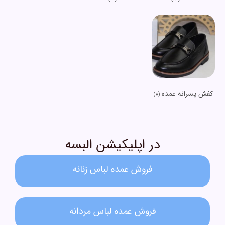
کفش پسرانه عمده
(8)
در اپلیکیشن البسه
فروش عمده لباس زنانه​
فروش عمده لباس مردانه​