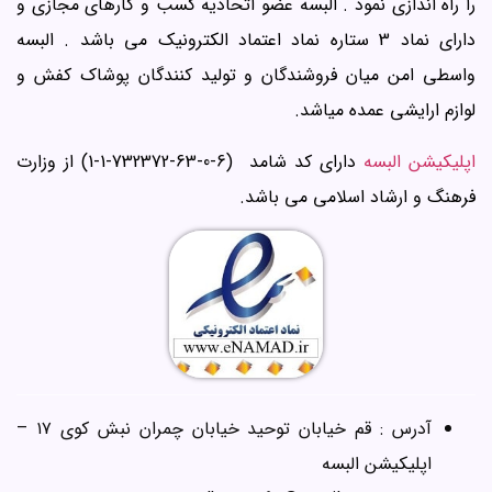
را راه اندازی نمود . البسه عضو اتحادیه کسب و کارهای مجازی و
دارای نماد 3 ستاره نماد اعتماد الکترونیک می باشد . البسه
واسطی امن میان فروشندگان و تولید کنندگان پوشاک کفش و
لوازم ارایشی عمده میاشد.
اپلیکیشن البسه
دارای کد شامد (6-0-63-732372-1-1) از وزارت
فرهنگ و ارشاد اسلامی می باشد.
آدرس : قم خیابان توحید خیابان چمران نبش کوی ۱۷ –
اپلیکیشن البسه