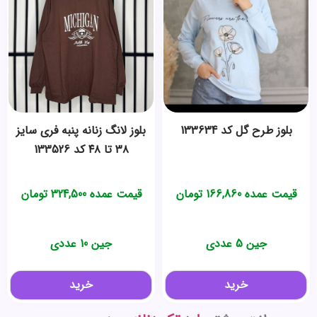
بلوز طرح گل کد 133634
بلوز لانگ زنانه پنبه فری سایز
۳۸ تا ۴۸ کد 133526
قیمت عمده
166,860
تومان
قیمت عمده
324,500
تومان
جین 5 عددی
جین 10 عددی
خرید
خرید