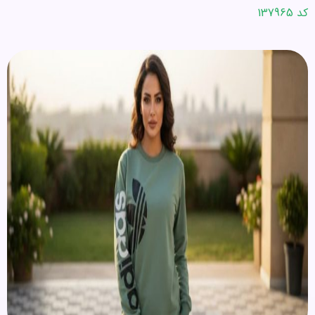
کد 137965