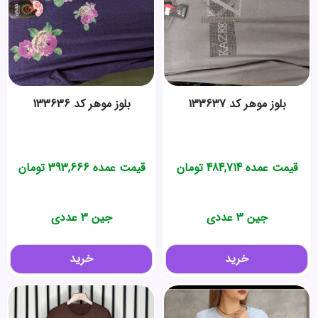
بلوز موهر کد 133637
بلوز موهر کد 133636
قیمت عمده
484,714
تومان
قیمت عمده
393,666
تومان
جین 3 عددی
جین 3 عددی
خرید
خرید