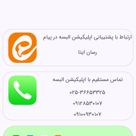
ارتباط با پشتیبانی اپلیکیشن البسه در پیام
رسان ایتا
تماس مستقیم با اپلیکیشن البسه
025-36653325
09128530107
09100930107