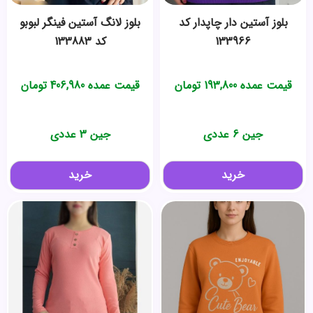
بلوز آستین دار چاپدار کد
بلوز لانگ آستین فینگر لبوبو
133966
کد 133883
قیمت عمده
193,800
تومان
قیمت عمده
406,980
تومان
جین 6 عددی
جین 3 عددی
خرید
خرید