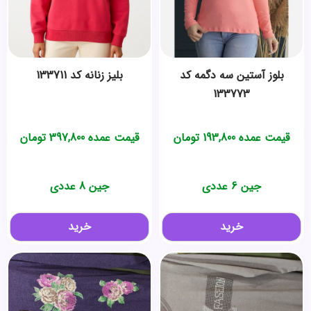
بلوز آستین سه دگمه کد
بلیز زنانه کد 133711
133773
قیمت عمده
193,800
تومان
قیمت عمده
397,800
تومان
جین 6 عددی
جین 8 عددی
خرید
خرید