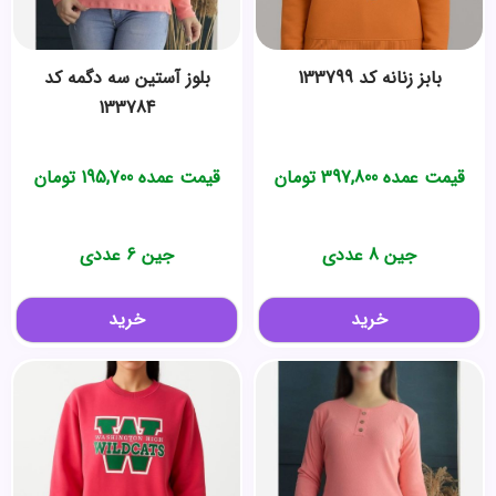
بابز زنانه کد 133799
بلوز آستین سه دگمه کد
133784
قیمت عمده
397,800
تومان
قیمت عمده
195,700
تومان
جین 8 عددی
جین 6 عددی
خرید
خرید