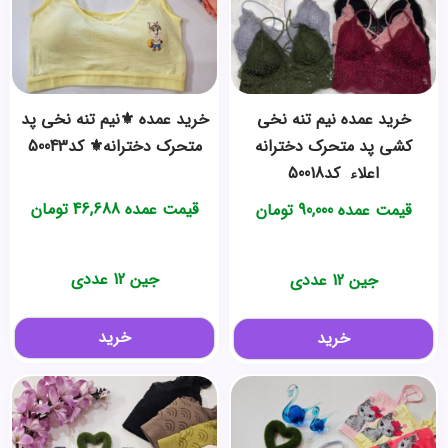
خرید عمده ️نیم تنه نخی
خرید عمده ⚜️نیم تنه نخی پد
کشی پد متحرک دخترانه
متحرک دخترانه⚜️ کد50043
اعلاء ️ کد50018
قیمت عمده
46,688
تومان
قیمت عمده
90,000
تومان
جین 12 عددی
جین 12 عددی
خرید
خرید