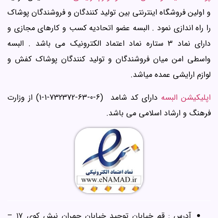
و اولین فروشگاه اینترنتی بین تولید کنندگان و فروشندگان پوشاک
را راه اندازی نمود . البسه عضو اتحادیه کسب و کارهای مجازی و
دارای نماد 3 ستاره نماد اعتماد الکترونیک می باشد . البسه
واسطی امن میان فروشندگان و تولید کنندگان پوشاک کفش و
لوازم ارایشی عمده میاشد.
اپلیکیشن البسه
دارای کد شامد (6-0-63-732372-1-1) از وزارت
فرهنگ و ارشاد اسلامی می باشد.
آدرس : قم خیابان توحید خیابان چمران نبش کوی ۱۷ –