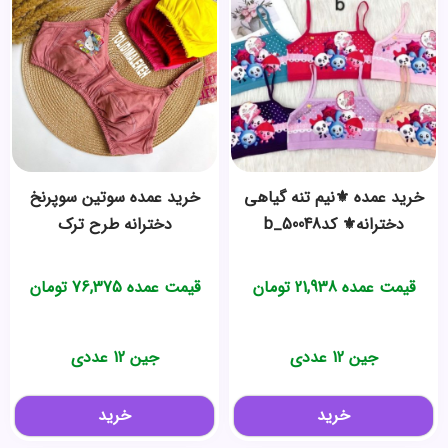
خرید عمده ⚜️نیم تنه گیاهی
خرید عمده سوتین سوپرنخ
دخترانه⚜️ کدb_50048
دخترانه طرح ترک
قیمت عمده
21,938
تومان
قیمت عمده
76,375
تومان
جین 12 عددی
جین 12 عددی
خرید
خرید