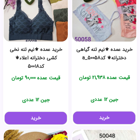
خرید عمده ⚜️نیم تنه گیاهی
خرید عمده ⚜️نیم تنه نخی
دخترانه⚜️ کدa_50058
کشی دخترانه اعلاء⚜️
کد50018
قیمت عمده
21,938
تومان
قیمت عمده
90,000
تومان
جین 12 عددی
جین 12 عددی
خرید
خرید