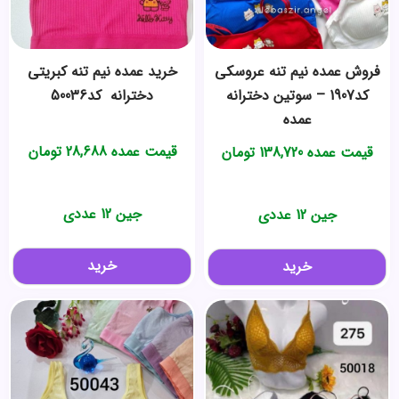
فروش عمده نیم تنه عروسکی
خرید عمده ️نیم تنه کبریتی
کد1907 – سوتین دخترانه
دخترانه ️ کد50036
عمده
قیمت عمده
28,688
تومان
قیمت عمده
138,720
تومان
جین 12 عددی
جین 12 عددی
خرید
خرید