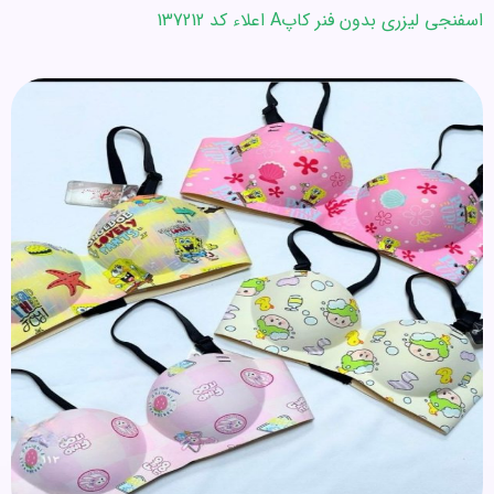
اسفنجی لیزری بدون فنر کاپA اعلاء کد 137212