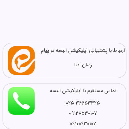
ارتباط با پشتیبانی اپلیکیشن البسه در پیام
رسان ایتا
تماس مستقیم با اپلیکیشن البسه
025-36653325
09128530107
09100930107