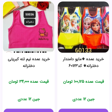
خرید عمده ⚜️مایو دامندار
خرید عمده نیم تنه کبریتی
دخترانه⚜️ کد60123
دخترانه
قیمت عمده
100,125
تومان
قیمت عمده
34,000
تومان
جین 12 عددی
جین 12 عددی