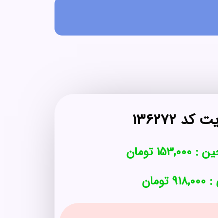
د 136272
ین :
153,000
تومان