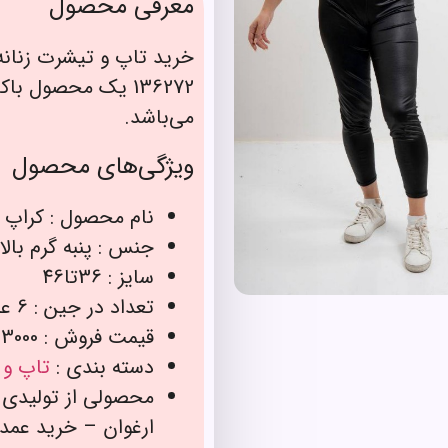
معرفی محصول
خرید تاپ و تیشرت زنانه
136272 یک محصول
می‌باشد.
ویژگی‌های محصول
نام محصول : کراپ 
جنس : پنبه گرم بالا
سایز : 36تا46
تعداد در جین : 6 عدد
قیمت فروش : 153000 تومان
دسته بندی :
تاپ و 
محصولی از تولیدی 
ارغوان – خرید عمد