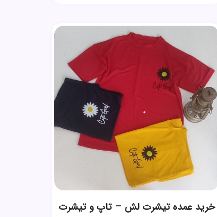
خرید عمده تیشرت لش – تاپ و تیشرت