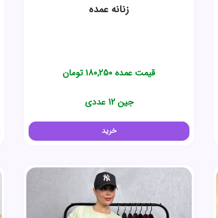
زنانه عمده
قیمت عمده
180,250
تومان
جین 12 عددی
خرید