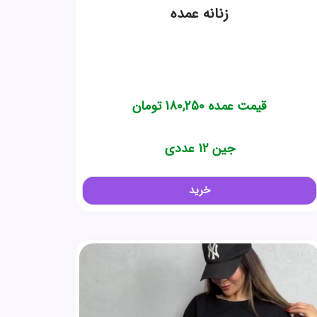
زنانه عمده
قیمت عمده
180,250
تومان
جین 12 عددی
خرید