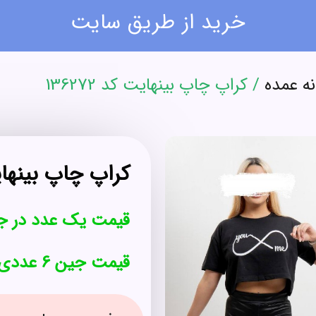
خرید از طریق سایت
نه عمده
/ کراپ چاپ بینهایت کد 136272
کراپ چاپ بینهایت ک
قیمت یک عدد در ج
قیمت جین 6 عددی : 918,000 تومان