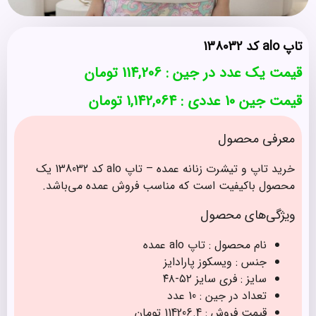
تاپ alo کد 138032
قیمت یک عدد در جین :
114,206
تومان
قیمت جین 10 عددی : 1,142,064 تومان
معرفی محصول
خرید تاپ و تیشرت زنانه عمده – تاپ alo کد 138032 یک
محصول باکیفیت است که مناسب فروش عمده می‌باشد.
ویژگی‌های محصول
نام محصول : تاپ alo عمده
جنس : ویسکوز پارادایز
سایز : فری سایز ۵۲-۴۸
تعداد در جین : 10 عدد
قیمت فروش : 114206.4 تومان