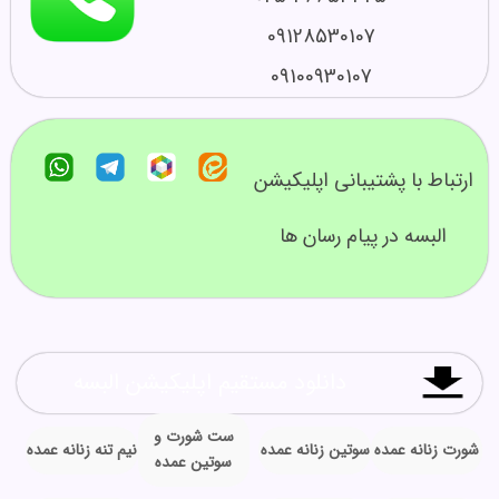
09128530107
09100930107
ارتباط با پشتیبانی اپلیکیشن
البسه در پیام رسان ها
دانلود مستقیم اپلیکیشن البسه
ست شورت و
شورت زنانه عمده
سوتین زنانه عمده
نیم تنه زنانه عمده
سوتین عمده